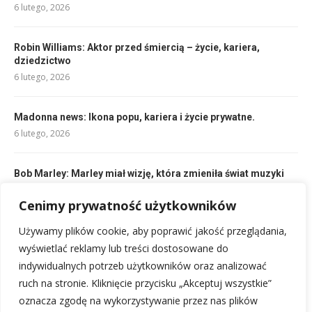
6 lutego, 2026
Robin Williams: Aktor przed śmiercią – życie, kariera,
dziedzictwo
6 lutego, 2026
Madonna news: Ikona popu, kariera i życie prywatne.
6 lutego, 2026
Bob Marley: Marley miał wizję, która zmieniła świat muzyki
6 lutego, 2026
Cenimy prywatność użytkowników
Justin Timberlake, Britney Spears: Skandal, aborcja, związek
Używamy plików cookie, aby poprawić jakość przeglądania,
i co chce Justin
wyświetlać reklamy lub treści dostosowane do
6 lutego, 2026
indywidualnych potrzeb użytkowników oraz analizować
ruch na stronie. Kliknięcie przycisku „Akceptuj wszystkie”
oznacza zgodę na wykorzystywanie przez nas plików