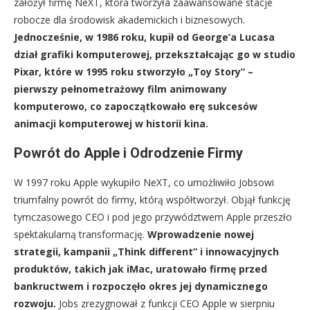
założył firmę NeXT, która tworzyła zaawansowane stacje
robocze dla środowisk akademickich i biznesowych.
Jednocześnie, w 1986 roku, kupił od George’a Lucasa
dział grafiki komputerowej, przekształcając go w studio
Pixar, które w 1995 roku stworzyło „Toy Story” –
pierwszy pełnometrażowy film animowany
komputerowo, co zapoczątkowało erę sukcesów
animacji komputerowej w historii kina.
Powrót do Apple i Odrodzenie Firmy
W 1997 roku Apple wykupiło NeXT, co umożliwiło Jobsowi
triumfalny powrót do firmy, którą współtworzył. Objął funkcję
tymczasowego CEO i pod jego przywództwem Apple przeszło
spektakularną transformację.
Wprowadzenie nowej
strategii, kampanii „Think different” i innowacyjnych
produktów, takich jak iMac, uratowało firmę przed
bankructwem i rozpoczęło okres jej dynamicznego
rozwoju.
Jobs zrezygnował z funkcji CEO Apple w sierpniu