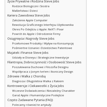
Życie Prywatne i Rodzina Steve Jobs
Rodzice Biologiczni i Siostra
Małżeństwa i Dzieci
Kariera Zawodowa Steve Jobs
Założenie Apple Computer
Rewolucja Graficznego Interfejsu Użytkownika
Okres Po Odejściu z Apple: NeXT i Pixar
Powrót do Apple i Odrodzenie Firmy
Osiągnięcia i Nagrody Steve Jobs
Przełomowe Produkty i Wpływ na Konsumpcję
Pośmiertne Uznanie i Dziedzictwo Patentowe
Majatek i Finanse Steve Jobs
Udziały w Disneyu i Strategiczne Inwestycje
Filantropia, Dobroczynność i Osobowość Steve Jobs
Poszukiwania Duchowe i Filozofia Designu
Współpraca z Jonym Ive’em i Ikoniczny Design
Zdrowie i Walka z Chorobą
Diagnoza i Długoletnia Walka z Rakiem
Kontrowersje i Ciekawostki z Życia Jobs
Wczesne Doświadczenia i Niezależny Charakter
Garaż Apple i Humanistyczne Podejście
Często Zadawane Pytania (FAQ)
Polecamy również te artykuły: