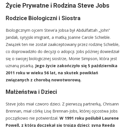
Życie Prywatne i Rodzina Steve Jobs
Rodzice Biologiczni i Siostra
Biologicznym ojcem Steve’a Jobsa był Abdulfattah „John”
Jandali, syryjski imigrant, a matką Joanne Carole Schieble.
Związek ten nie został zaakceptowany przez rodzinę Schieble,
co doprowadziło do decyzji o adopcji. Jobs później dowiedział
się o swojej biologicznej siostrze, Monie Simpson, która jest
uznaną pisarką.
Jego życie zakończyło się 5 października
2011 roku w wieku 56 lat, na skutek powikłań
związanych z chorobą nowotworową.
Małżeństwa i Dzieci
Steve Jobs miał czworo dzieci. Z pierwszą partnerką, Chrisann
Brennan, miał córkę Lisę Brennan-Jobs, której ojcostwa Jobs
początkowo nie potwierdzał.
W 1991 roku poślubił Laurene
Powell, z którą doczekał się trojga dzieci: syna Reeda