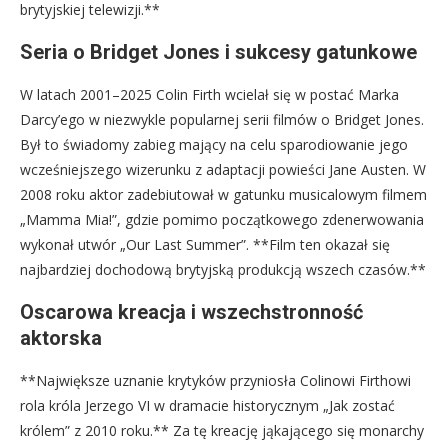
brytyjskiej telewizji.**
Seria o Bridget Jones i sukcesy gatunkowe
W latach 2001–2025 Colin Firth wcielał się w postać Marka
Darcy’ego w niezwykle popularnej serii filmów o Bridget Jones.
Był to świadomy zabieg mający na celu sparodiowanie jego
wcześniejszego wizerunku z adaptacji powieści Jane Austen. W
2008 roku aktor zadebiutował w gatunku musicalowym filmem
„Mamma Mia!”, gdzie pomimo początkowego zdenerwowania
wykonał utwór „Our Last Summer”. **Film ten okazał się
najbardziej dochodową brytyjską produkcją wszech czasów.**
Oscarowa kreacja i wszechstronność
aktorska
**Największe uznanie krytyków przyniosła Colinowi Firthowi
rola króla Jerzego VI w dramacie historycznym „Jak zostać
królem” z 2010 roku.** Za tę kreację jąkającego się monarchy