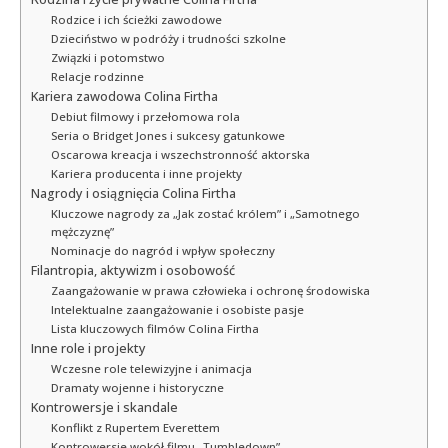
Rodzice i ich ścieżki zawodowe
Dzieciństwo w podróży i trudności szkolne
Związki i potomstwo
Relacje rodzinne
Kariera zawodowa Colina Firtha
Debiut filmowy i przełomowa rola
Seria o Bridget Jones i sukcesy gatunkowe
Oscarowa kreacja i wszechstronność aktorska
Kariera producenta i inne projekty
Nagrody i osiągnięcia Colina Firtha
Kluczowe nagrody za „Jak zostać królem” i „Samotnego
mężczyznę”
Nominacje do nagród i wpływ społeczny
Filantropia, aktywizm i osobowość
Zaangażowanie w prawa człowieka i ochronę środowiska
Intelektualne zaangażowanie i osobiste pasje
Lista kluczowych filmów Colina Firtha
Inne role i projekty
Wczesne role telewizyjne i animacja
Dramaty wojenne i historyczne
Kontrowersje i skandale
Konflikt z Rupertem Everettem
Kontrowersje wokół filmu „Tumbledown”