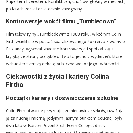
Rupertem Everettem. Konflikt ten, choć był głośny w mediach,
po latach został ostatecznie zażegnany.
Kontrowersje wokół filmu „Tumbledown”
Film telewizyjny „Tumbledown” z 1988 roku, w którym Colin
Firth wcielił się w postać sparaliżowanego żołnierza z wojny o
Falklandy, wywołał znaczne kontrowersje i spotkał się z
krytyką ze strony polityków. Było to jedno z wydarzeń, które
wzbudziło szerszą debatę publiczną wokół jego twórczości.
Ciekawostki z życia i kariery Colina
Firtha
Początki kariery i doświadczenia szkolne
Colin Firth otwarcie przyznaje, że nienawidził szkoły, uważając
ją za nudną i mierną. Jedynym jasnym punktem edukacji były
dwa lata w Barton Peveril Sixth Form College, dzięki
inspirującej nauczycielce literatury. **Zanim zaczął odnosić