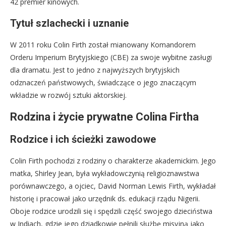
42 premier kinowych.
Tytuł szlachecki i uznanie
W 2011 roku Colin Firth został mianowany Komandorem
Orderu Imperium Brytyjskiego (CBE) za swoje wybitne zasługi
dla dramatu. Jest to jedno z najwyższych brytyjskich
odznaczeń państwowych, świadczące o jego znaczącym
wkładzie w rozwój sztuki aktorskiej.
Rodzina i życie prywatne Colina Firtha
Rodzice i ich ścieżki zawodowe
Colin Firth pochodzi z rodziny o charakterze akademickim. Jego
matka, Shirley Jean, była wykładowczynią religioznawstwa
porównawczego, a ojciec, David Norman Lewis Firth, wykładał
historię i pracował jako urzędnik ds. edukacji rządu Nigerii.
Oboje rodzice urodzili się i spędzili część swojego dzieciństwa
w Indiach, gdzie jego dziadkowie pełnili służbę misyjną jako