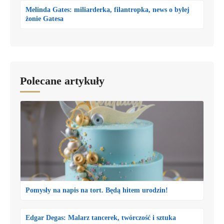
Melinda Gates: miliarderka, filantropka, news o byłej
żonie Gatesa
Polecane artykuły
Pomysły na napis na tort. Będą hitem urodzin!
Edgar Degas: Malarz tancerek, twórczość i sztuka