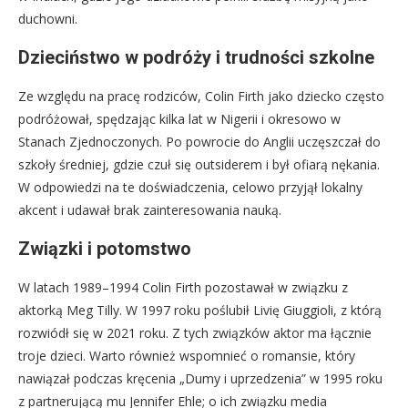
duchowni.
Dzieciństwo w podróży i trudności szkolne
Ze względu na pracę rodziców, Colin Firth jako dziecko często
podróżował, spędzając kilka lat w Nigerii i okresowo w
Stanach Zjednoczonych. Po powrocie do Anglii uczęszczał do
szkoły średniej, gdzie czuł się outsiderem i był ofiarą nękania.
W odpowiedzi na te doświadczenia, celowo przyjął lokalny
akcent i udawał brak zainteresowania nauką.
Związki i potomstwo
W latach 1989–1994 Colin Firth pozostawał w związku z
aktorką Meg Tilly. W 1997 roku poślubił Livię Giuggioli, z którą
rozwiódł się w 2021 roku. Z tych związków aktor ma łącznie
troje dzieci. Warto również wspomnieć o romansie, który
nawiązał podczas kręcenia „Dumy i uprzedzenia” w 1995 roku
z partnerującą mu Jennifer Ehle; o ich związku media