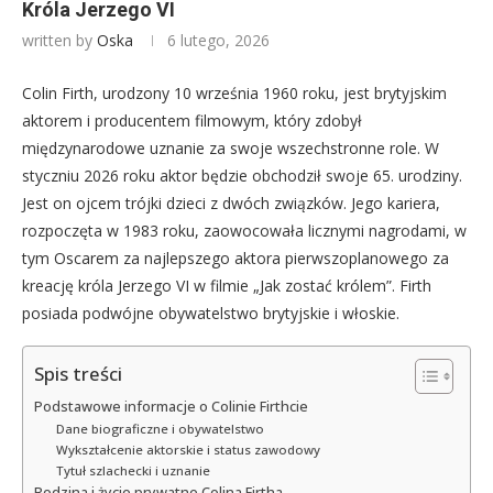
Króla Jerzego VI
written by
Oska
6 lutego, 2026
Colin Firth, urodzony 10 września 1960 roku, jest brytyjskim
aktorem i producentem filmowym, który zdobył
międzynarodowe uznanie za swoje wszechstronne role. W
styczniu 2026 roku aktor będzie obchodził swoje 65. urodziny.
Jest on ojcem trójki dzieci z dwóch związków. Jego kariera,
rozpoczęta w 1983 roku, zaowocowała licznymi nagrodami, w
tym Oscarem za najlepszego aktora pierwszoplanowego za
kreację króla Jerzego VI w filmie „Jak zostać królem”. Firth
posiada podwójne obywatelstwo brytyjskie i włoskie.
Spis treści
Podstawowe informacje o Colinie Firthcie
Dane biograficzne i obywatelstwo
Wykształcenie aktorskie i status zawodowy
Tytuł szlachecki i uznanie
Rodzina i życie prywatne Colina Firtha