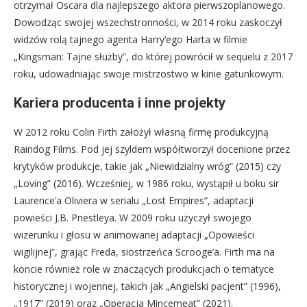
otrzymał Oscara dla najlepszego aktora pierwszoplanowego.
Dowodząc swojej wszechstronności, w 2014 roku zaskoczył
widzów rolą tajnego agenta Harry’ego Harta w filmie
„Kingsman: Tajne służby”, do której powrócił w sequelu z 2017
roku, udowadniając swoje mistrzostwo w kinie gatunkowym.
Kariera producenta i inne projekty
W 2012 roku Colin Firth założył własną firmę produkcyjną
Raindog Films. Pod jej szyldem współtworzył docenione przez
krytyków produkcje, takie jak „Niewidzialny wróg” (2015) czy
„Loving” (2016). Wcześniej, w 1986 roku, wystąpił u boku sir
Laurence’a Oliviera w serialu „Lost Empires”, adaptacji
powieści J.B. Priestleya. W 2009 roku użyczył swojego
wizerunku i głosu w animowanej adaptacji „Opowieści
wigilijnej”, grając Freda, siostrzeńca Scrooge’a. Firth ma na
koncie również role w znaczących produkcjach o tematyce
historycznej i wojennej, takich jak „Angielski pacjent” (1996),
„1917” (2019) oraz „Operacja Mincemeat” (2021).