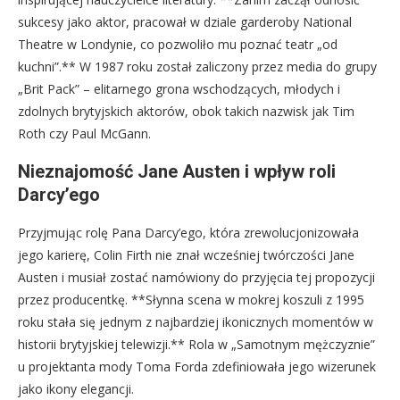
sukcesy jako aktor, pracował w dziale garderoby National
Theatre w Londynie, co pozwoliło mu poznać teatr „od
kuchni”.** W 1987 roku został zaliczony przez media do grupy
„Brit Pack” – elitarnego grona wschodzących, młodych i
zdolnych brytyjskich aktorów, obok takich nazwisk jak Tim
Roth czy Paul McGann.
Nieznajomość Jane Austen i wpływ roli
Darcy’ego
Przyjmując rolę Pana Darcy’ego, która zrewolucjonizowała
jego karierę, Colin Firth nie znał wcześniej twórczości Jane
Austen i musiał zostać namówiony do przyjęcia tej propozycji
przez producentkę. **Słynna scena w mokrej koszuli z 1995
roku stała się jednym z najbardziej ikonicznych momentów w
historii brytyjskiej telewizji.** Rola w „Samotnym mężczyznie”
u projektanta mody Toma Forda zdefiniowała jego wizerunek
jako ikony elegancji.