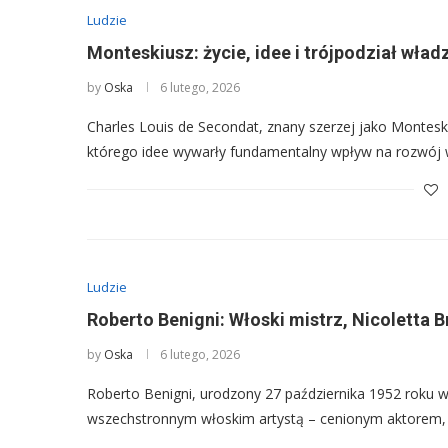
Ludzie
Monteskiusz: życie, idee i trójpodział wła
by
Oska
6 lutego, 2026
Charles Louis de Secondat, znany szerzej jako Montesk
którego idee wywarły fundamentalny wpływ na rozwój
Ludzie
Roberto Benigni: Włoski mistrz, Nicoletta Br
by
Oska
6 lutego, 2026
Roberto Benigni, urodzony 27 października 1952 roku w
wszechstronnym włoskim artystą – cenionym aktorem,