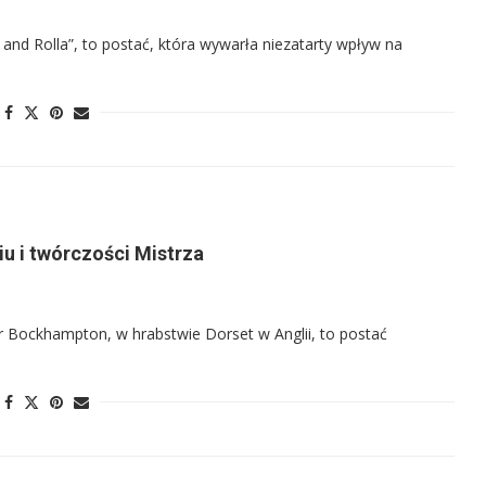
 and Rolla”, to postać, która wywarła niezatarty wpływ na
iu i twórczości Mistrza
 Bockhampton, w hrabstwie Dorset w Anglii, to postać