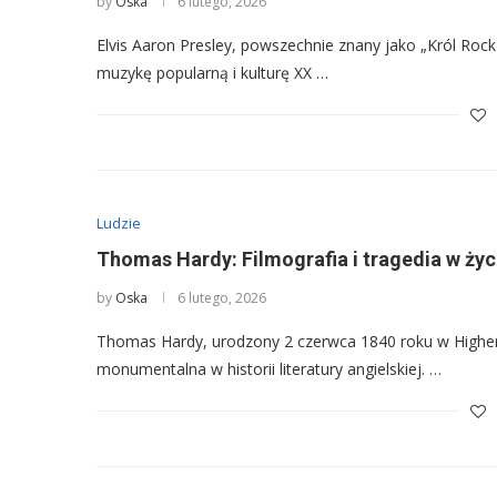
by
Oska
6 lutego, 2026
Elvis Aaron Presley, powszechnie znany jako „Król Rock
muzykę popularną i kulturę XX …
Ludzie
Thomas Hardy: Filmografia i tragedia w życ
by
Oska
6 lutego, 2026
Thomas Hardy, urodzony 2 czerwca 1840 roku w Higher
monumentalna w historii literatury angielskiej. …