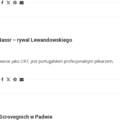
l Nassr – rywal Lewandowskiego
wiecie jako CR7, jest portugalskim profesjonalnym piłkarzem,
 Scrovegnich w Padwie