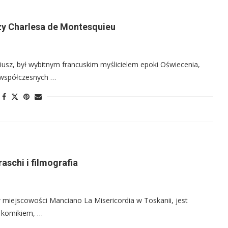
dzy Charlesa de Montesquieu
iusz, był wybitnym francuskim myślicielem epoki Oświecenia,
 współczesnych …
aschi i filmografia
 miejscowości Manciano La Misericordia w Toskanii, jest
 komikiem, …