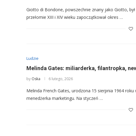
Giotto di Bondone, powszechnie znany jako Giotto, był
przełomie XIII i XIV wieku zapoczątkował okres …
Ludzie
Melinda Gates: miliarderka, filantropka, ne
by
Oska
6 lutego, 2026
Melinda French Gates, urodzona 15 sierpnia 1964 roku w
menedżerka marketingu. Na styczeń …