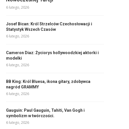
6 lutego, 2026
Josef Bican: Król Strzelców Czechosłowacji i
Statystyk Wszech Czasów
6 lutego, 2026
Cameron Diaz: Życiorys hollywoodzkiej aktorki i
modelki
6 lutego, 2026
BB King: Król Bluesa, ikona gitary, zdobywca
nagród GRAMMY
6 lutego, 2026
Gauguin: Paul Gauguin, Tahiti, Van Gogh i
symbolizm w twórczości.
6 lutego, 2026