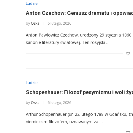
Ludzie
Anton Czechow: Geniusz dramatu i opowia
by
Oska
6 lutego, 2026
Anton Pawłowicz Czechow, urodzony 29 stycznia 1860 r
kanonie literatury światowej. Ten rosyjski …
Ludzie
Schopenhauer: Filozof pesymizmu i woli ży
by
Oska
6 lutego, 2026
Arthur Schopenhauer (ur. 22 lutego 1788 w Gdańsku, z
niemieckim filozofem, uznawanym za …