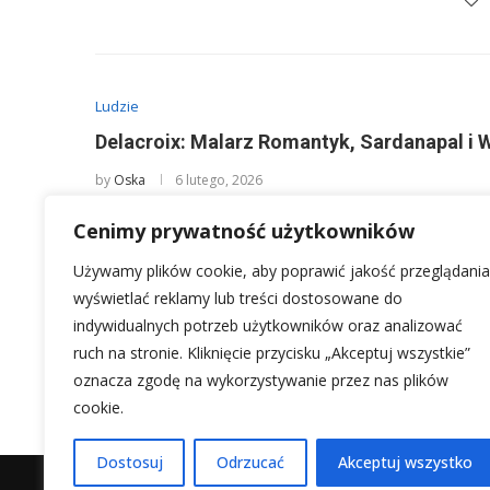
Ludzie
Delacroix: Malarz Romantyk, Sardanapal i 
by
Oska
6 lutego, 2026
Eugène Delacroix, urodzony jako Ferdinand Victor Eugè
Cenimy prywatność użytkowników
był jednym z najwybitniejszych przedstawicieli francu
Używamy plików cookie, aby poprawić jakość przeglądania
wyświetlać reklamy lub treści dostosowane do
indywidualnych potrzeb użytkowników oraz analizować
ruch na stronie. Kliknięcie przycisku „Akceptuj wszystkie”
3
…
1
2
4
5
17
oznacza zgodę na wykorzystywanie przez nas plików
cookie.
Dostosuj
Odrzucać
Akceptuj wszystko