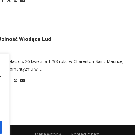
Wolność Wiodąca Lud.
ne Delacroix 26 kwietnia 1798 roku w Charenton-Saint-Maurice,
skiego romantyzmu w …
,
Mapa witryny
Kontakt z nami