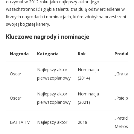
otrzymał w 2012 roku jako najlepszy aktor. Jego
wszechstronność i głębia talentu znajdują odzwierciedlenie w
licznych nagrodach i nominacjach, które zdobył na przestrzeni
swojej bogatej kariery.
Kluczowe nagrody i nominacje
Nagroda
Kategoria
Rok
Produkcj
Najlepszy aktor
Nominacja
Oscar
„Gra taje
pierwszoplanowy
(2014)
Najlepszy aktor
Nominacja
Oscar
„Psie paz
pierwszoplanowy
(2021)
„Patrick
BAFTA TV
Najlepszy aktor
2018
Melrose”