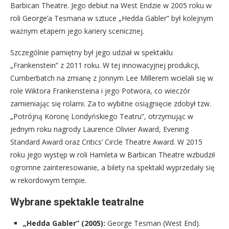
Barbican Theatre. Jego debiut na West Endzie w 2005 roku w
roli George’a Tesmana w sztuce „Hedda Gabler” był kolejnym
ważnym etapem jego kariery scenicznej.
Szczególnie pamiętny był jego udział w spektaklu
„Frankenstein” z 2011 roku. W tej innowacyjnej produkcji,
Cumberbatch na zmianę z Jonnym Lee Millerem wcielali się w
role Wiktora Frankensteina i jego Potwora, co wieczór
zamieniając się rolami. Za to wybitne osiągnięcie zdobył tzw.
„Potrójną Koronę Londyńskiego Teatru”, otrzymując w
jednym roku nagrody Laurence Olivier Award, Evening
Standard Award oraz Critics’ Circle Theatre Award. W 2015
roku jego występ w roli Hamleta w Barbican Theatre wzbudził
ogromne zainteresowanie, a bilety na spektakl wyprzedały się
w rekordowym tempie.
Wybrane spektakle teatralne
„Hedda Gabler” (2005):
George Tesman (West End).