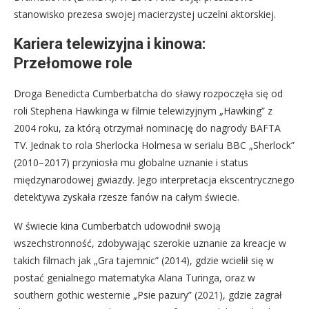
stanowisko prezesa swojej macierzystej uczelni aktorskiej.
Kariera telewizyjna i kinowa:
Przełomowe role
Droga Benedicta Cumberbatcha do sławy rozpoczęła się od
roli Stephena Hawkinga w filmie telewizyjnym „Hawking” z
2004 roku, za którą otrzymał nominację do nagrody BAFTA
TV. Jednak to rola Sherlocka Holmesa w serialu BBC „Sherlock”
(2010–2017) przyniosła mu globalne uznanie i status
międzynarodowej gwiazdy. Jego interpretacja ekscentrycznego
detektywa zyskała rzesze fanów na całym świecie.
W świecie kina Cumberbatch udowodnił swoją
wszechstronność, zdobywając szerokie uznanie za kreacje w
takich filmach jak „Gra tajemnic” (2014), gdzie wcielił się w
postać genialnego matematyka Alana Turinga, oraz w
southern gothic westernie „Psie pazury” (2021), gdzie zagrał