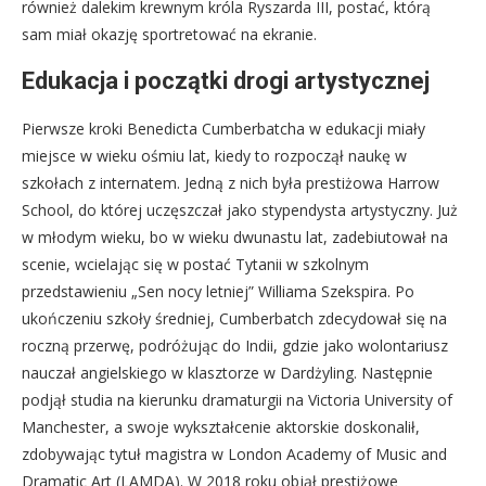
również dalekim krewnym króla Ryszarda III, postać, którą
sam miał okazję sportretować na ekranie.
Edukacja i początki drogi artystycznej
Pierwsze kroki Benedicta Cumberbatcha w edukacji miały
miejsce w wieku ośmiu lat, kiedy to rozpoczął naukę w
szkołach z internatem. Jedną z nich była prestiżowa Harrow
School, do której uczęszczał jako stypendysta artystyczny. Już
w młodym wieku, bo w wieku dwunastu lat, zadebiutował na
scenie, wcielając się w postać Tytanii w szkolnym
przedstawieniu „Sen nocy letniej” Williama Szekspira. Po
ukończeniu szkoły średniej, Cumberbatch zdecydował się na
roczną przerwę, podróżując do Indii, gdzie jako wolontariusz
nauczał angielskiego w klasztorze w Dardżyling. Następnie
podjął studia na kierunku dramaturgii na Victoria University of
Manchester, a swoje wykształcenie aktorskie doskonalił,
zdobywając tytuł magistra w London Academy of Music and
Dramatic Art (LAMDA). W 2018 roku objął prestiżowe