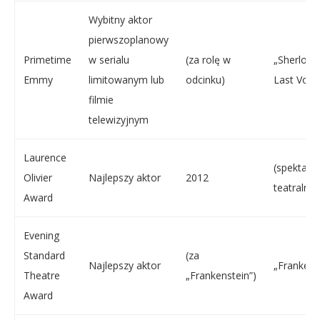
Wybitny aktor
pierwszoplanowy
Primetime
w serialu
(za rolę w
„Sherlock:
Emmy
limitowanym lub
odcinku)
Last Vow”
filmie
telewizyjnym
Laurence
(spektakl
Olivier
Najlepszy aktor
2012
teatralny)
Award
Evening
Standard
(za
Najlepszy aktor
„Frankens
Theatre
„Frankenstein”)
Award