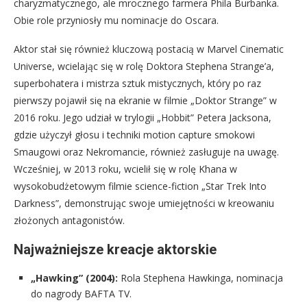
charyzmatycznego, ale mrocznego farmera Phila Burbanka.
Obie role przyniosły mu nominacje do Oscara.
Aktor stał się również kluczową postacią w Marvel Cinematic
Universe, wcielając się w rolę Doktora Stephena Strange’a,
superbohatera i mistrza sztuk mistycznych, który po raz
pierwszy pojawił się na ekranie w filmie „Doktor Strange” w
2016 roku. Jego udział w trylogii „Hobbit” Petera Jacksona,
gdzie użyczył głosu i techniki motion capture smokowi
Smaugowi oraz Nekromancie, również zasługuje na uwagę.
Wcześniej, w 2013 roku, wcielił się w rolę Khana w
wysokobudżetowym filmie science-fiction „Star Trek Into
Darkness”, demonstrując swoje umiejętności w kreowaniu
złożonych antagonistów.
Najważniejsze kreacje aktorskie
„Hawking” (2004):
Rola Stephena Hawkinga, nominacja
do nagrody BAFTA TV.