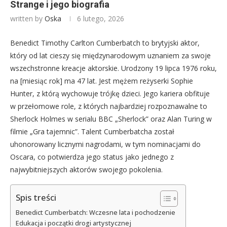
Strange i jego biografia
written by
Oska
6 lutego, 2026
Benedict Timothy Carlton Cumberbatch to brytyjski aktor,
który od lat cieszy się międzynarodowym uznaniem za swoje
wszechstronne kreacje aktorskie. Urodzony 19 lipca 1976 roku,
na [miesiąc rok] ma 47 lat. Jest mężem reżyserki Sophie
Hunter, z którą wychowuje trójkę dzieci. Jego kariera obfituje
w przełomowe role, z których najbardziej rozpoznawalne to
Sherlock Holmes w serialu BBC „Sherlock” oraz Alan Turing w
filmie „Gra tajemnic”. Talent Cumberbatcha został
uhonorowany licznymi nagrodami, w tym nominacjami do
Oscara, co potwierdza jego status jako jednego z
najwybitniejszych aktorów swojego pokolenia.
Spis treści
Benedict Cumberbatch: Wczesne lata i pochodzenie
Edukacja i początki drogi artystycznej