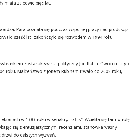
y miała zaledwie pięć lat.
wardsa. Para poznała się podczas wspólnej pracy nad produkcją
trwało sześć lat, zakończyło się rozwodem w 1994 roku.
 wybrankiem został aktywista polityczny Jon Rubin. Owocem tego
 2004 roku. Małżeństwo z Jonem Rubinem trwało do 2008 roku,
j
 ekranach w 1989 roku w serialu „Traffik”. Wcieliła się tam w rolę
tykając się z entuzjastycznymi recenzjami, stanowiła ważny
c drzwi do dalszych wyzwań.