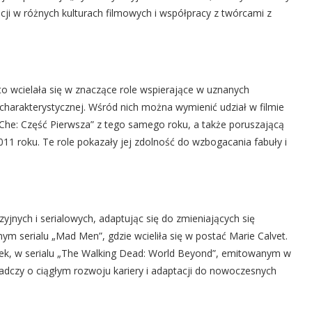
cji w różnych kulturach filmowych i współpracy z twórcami z
to wcielała się w znaczące role wspierające w uznanych
charakterystycznej. Wśród nich można wymienić udział w filmie
Che: Część Pierwsza” z tego samego roku, a także poruszającą
2011 roku. Te role pokazały jej zdolność do wzbogacania fabuły i
yjnych i serialowych, adaptując się do zmieniających się
m serialu „Mad Men”, gdzie wcieliła się w postać Marie Calvet.
ublek, w serialu „The Walking Dead: World Beyond”, emitowanym w
adczy o ciągłym rozwoju kariery i adaptacji do nowoczesnych