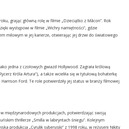
.
ku, grając główną rolę w filmie „Dzieciątko z Mâcon”. Rok
ięki występowi w filmie „Wichry namiętności”, gdzie
iem milowym w jej karierze, otwierając jej drzwi do światowego
jako jedna z czołowych gwiazd Hollywood. Zagrała królową
ycerz Króla Artura”), a także wcieliła się w tytułową bohaterkę
Harrison Ford. Te role potwierdziły jej status w branży filmowej
cy w międzynarodowych produkcjach, potwierdzając swoją
skim thrillerze „Smilla w labiryntach śniegu”. Kolejnym
 produkcja „Cyrulik syberyjski” z 1998 roku, w reżyserii Nikity