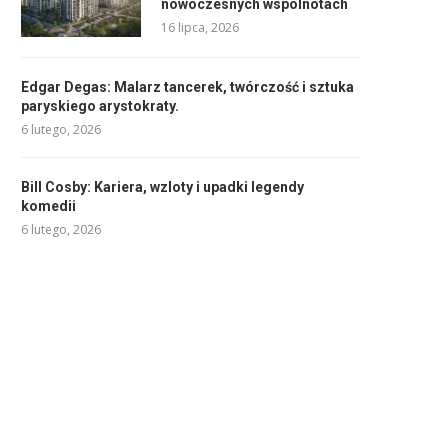
nowoczesnych wspólnotach
16 lipca, 2026
Edgar Degas: Malarz tancerek, twórczość i sztuka
paryskiego arystokraty.
6 lutego, 2026
Bill Cosby: Kariera, wzloty i upadki legendy
komedii
6 lutego, 2026