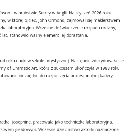
 Epsom, w hrabstwie Surrey w Anglii. Na styczeń 2026 roku
ziny, w której ojciec, John Ormond, zajmował się maklerstwem
czka laboratoryjna. Wczesne doświadczenie rozpadu rodziny,
ć lat, stanowiło ważny element jej dorastania.
ę od roku nauki w szkole artystycznej. Następnie zdecydowała się
my of Dramatic Art, którą z sukcesem ukończyła w 1988 roku.
otowanie niezbędne do rozpoczęcia profesjonalnej kariery
matka, Josephine, pracowała jako techniczka laboratoryjna,
erstwem giełdowym. Wczesne dzieciństwo aktorki naznaczone