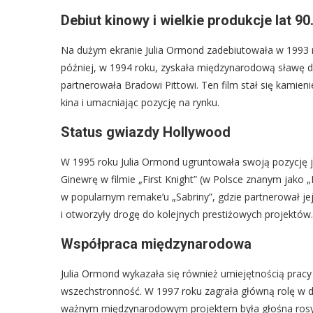
Debiut kinowy i wielkie produkcje lat 90
Na dużym ekranie Julia Ormond zadebiutowała w 1993 ro
później, w 1994 roku, zyskała międzynarodową sławę dz
partnerowała Bradowi Pittowi. Ten film stał się kamien
kina i umacniając pozycję na rynku.
Status gwiazdy Hollywood
W 1995 roku Julia Ormond ugruntowała swoją pozycję 
Ginewrę w filmie „First Knight” (w Polsce znanym jako „R
w popularnym remake’u „Sabriny”, gdzie partnerował jej 
i otworzyły drogę do kolejnych prestiżowych projektów.
Współpraca międzynarodowa
Julia Ormond wykazała się również umiejętnością pra
wszechstronność. W 1997 roku zagrała główną rolę w duń
ważnym międzynarodowym projektem była głośna rosyjska