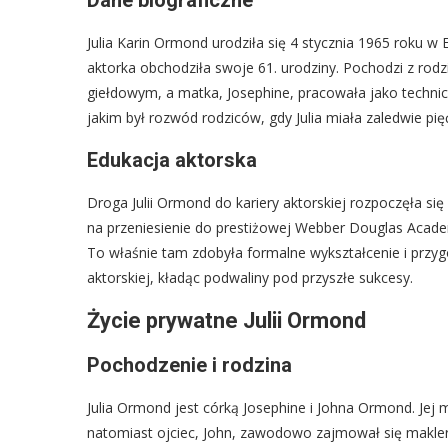
Dane biograficzne
Julia Karin Ormond urodziła się 4 stycznia 1965 roku w
aktorka obchodziła swoje 61. urodziny. Pochodzi z rod
giełdowym, a matka, Josephine, pracowała jako techni
jakim był rozwód rodziców, gdy Julia miała zaledwie pię
Edukacja aktorska
Droga Julii Ormond do kariery aktorskiej rozpoczęła si
na przeniesienie do prestiżowej Webber Douglas Acade
To właśnie tam zdobyła formalne wykształcenie i przyg
aktorskiej, kładąc podwaliny pod przyszłe sukcesy.
Życie prywatne Julii Ormond
Pochodzenie i rodzina
Julia Ormond jest córką Josephine i Johna Ormond. Jej 
natomiast ojciec, John, zawodowo zajmował się makl