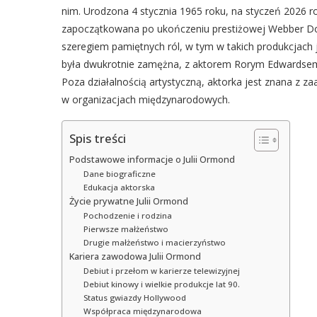
nim. Urodzona 4 stycznia 1965 roku, na styczeń 2026 rok
zapoczątkowana po ukończeniu prestiżowej Webber D
szeregiem pamiętnych ról, w tym w takich produkcjach j
była dwukrotnie zamężna, z aktorem Rorym Edwardsem 
Poza działalnością artystyczną, aktorka jest znana z 
w organizacjach międzynarodowych.
Spis treści
Podstawowe informacje o Julii Ormond
Dane biograficzne
Edukacja aktorska
Życie prywatne Julii Ormond
Pochodzenie i rodzina
Pierwsze małżeństwo
Drugie małżeństwo i macierzyństwo
Kariera zawodowa Julii Ormond
Debiut i przełom w karierze telewizyjnej
Debiut kinowy i wielkie produkcje lat 90.
Status gwiazdy Hollywood
Współpraca międzynarodowa