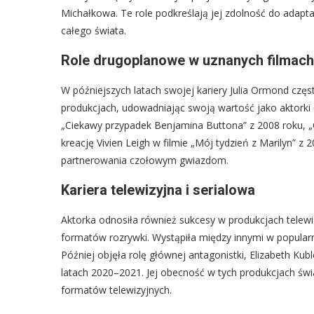
Michałkowa. Te role podkreślają jej zdolność do adapta
całego świata.
Role drugoplanowe w uznanych filmach
W późniejszych latach swojej kariery Julia Ormond częs
produkcjach, udowadniając swoją wartość jako aktorki 
„Ciekawy przypadek Benjamina Buttona” z 2008 roku, „
kreację Vivien Leigh w filmie „Mój tydzień z Marilyn” z 
partnerowania czołowym gwiazdom.
Kariera telewizyjna i serialowa
Aktorka odnosiła również sukcesy w produkcjach telewiz
formatów rozrywki. Wystąpiła między innymi w popularny
Później objęła rolę głównej antagonistki, Elizabeth K
latach 2020–2021. Jej obecność w tych produkcjach świ
formatów telewizyjnych.