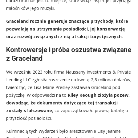
bardzo kochał. Jest to miejsce, które wciąż inspiruje i przyciąga
miłośników jego muzyki.
Graceland rocznie generuje znaczące przychody, które
pozwalają na utrzymanie posiadłości, jej konserwację
oraz rozwój związanych z nią atrakcji turystycznych.
Kontrowersje i próba oszustwa związane
z Graceland
We wrześniu 2023 roku firma Naussany Investments & Private
Lending LLC zgłosiła roszczenie na kwotę 2,8 miliona dolarów,
twierdząc, że Lisa Marie Presley zastawiła Graceland pod
pożyczkę. W odpowiedzi na to
Riley Keough złożyła pozew,
dowodząc, że dokumenty dotyczące tej transakcji
zostały sfałszowane
, co zapoczątkowało prawną batalię o
przyszłość posiadłości.
Kulminacją tych wydarzeń było aresztowanie Lisy Jeanine