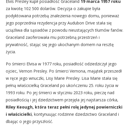
Elvis Presley kupił posiadłość Graceland
19 marca 1957 roku
za kwotę 102 500 dolarów. Decyzja o zakupie była
podyktowana potrzebą znalezienia nowego domu, ponieważ
jego poprzednia rezydencja przy Audubon Drive stała się
uciążliwa dla sąsiadów z powodu nieustających tłumów fanów.
Graceland zaoferowała mu potrzebną przestrzeń i
prywatność, stając się jego ukochanym domem na resztę
życia.
Po śmierci Elvisa w 1977 roku, posiadłość odziedziczył jego
ojciec, Vernon Presley. Po śmierci Vernona, majątek przeszedł
w ręce jego wnuczki, Lisy Marie Presley. Lisa Marie stała się
pełną właścicielką Graceland po ukończeniu 25. roku życia w
1993 roku. Po jej śmierci w styczniu 2023 roku, pieczę nad
posiadłością i jej dziedzictwem przejęła jej najstarsza córka,
Riley Keough, która teraz pełni rolę jedynej powierniczki
i właścicielki
, kontynuując rodzinne dziedzictwo Graceland i
dbając o jego przyszłość.