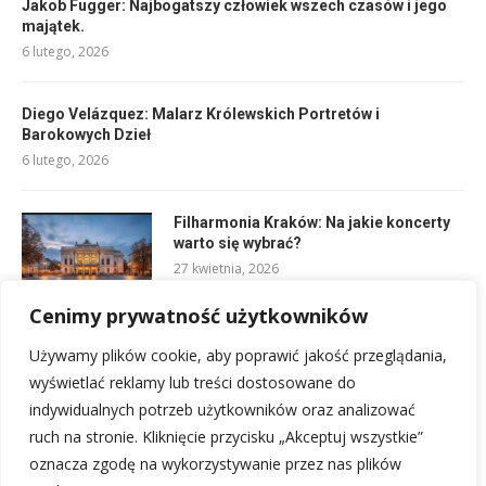
Jakob Fugger: Najbogatszy człowiek wszech czasów i jego
majątek.
6 lutego, 2026
Diego Velázquez: Malarz Królewskich Portretów i
Barokowych Dzieł
6 lutego, 2026
Filharmonia Kraków: Na jakie koncerty
warto się wybrać?
27 kwietnia, 2026
Cenimy prywatność użytkowników
Paul Cézanne: martwa natura, Gauguin i narodziny
Używamy plików cookie, aby poprawić jakość przeglądania,
modernizmu
wyświetlać reklamy lub treści dostosowane do
6 lutego, 2026
indywidualnych potrzeb użytkowników oraz analizować
ruch na stronie. Kliknięcie przycisku „Akceptuj wszystkie”
oznacza zgodę na wykorzystywanie przez nas plików