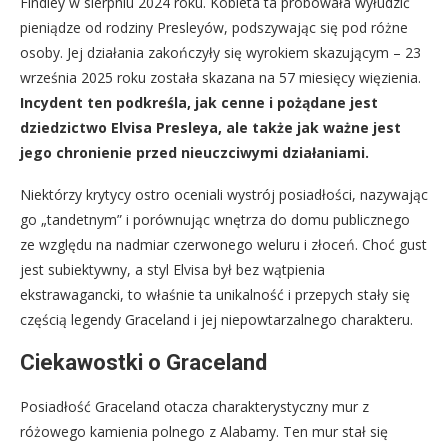
Findley w sierpniu 2024 roku. Kobieta ta próbowała wyłudzić
pieniądze od rodziny Presleyów, podszywając się pod różne
osoby. Jej działania zakończyły się wyrokiem skazującym – 23
września 2025 roku została skazana na 57 miesięcy więzienia.
Incydent ten podkreśla, jak cenne i pożądane jest
dziedzictwo Elvisa Presleya, ale także jak ważne jest
jego chronienie przed nieuczciwymi działaniami.
Niektórzy krytycy ostro oceniali wystrój posiadłości, nazywając
go „tandetnym” i porównując wnętrza do domu publicznego
ze względu na nadmiar czerwonego weluru i złoceń. Choć gust
jest subiektywny, a styl Elvisa był bez wątpienia
ekstrawagancki, to właśnie ta unikalność i przepych stały się
częścią legendy Graceland i jej niepowtarzalnego charakteru.
Ciekawostki o Graceland
Posiadłość Graceland otacza charakterystyczny mur z
różowego kamienia polnego z Alabamy. Ten mur stał się