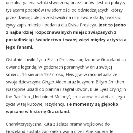
unikalną galerią sztuki stworzoną przez fanów. Jest on pokryty
tysiącami podpisów i wiadomości od odwiedzających, którzy
przez dziesięciolecia zostawiali na nim swoje ślady, tworząc
żywy zapis miłości i oddania dla Elvisa Presleya.
Jest to jedno
z najbardziej rozpoznawalnych miejsc związanych z
posiadłością i świadectwo trwałej więzi między artystą a
jego fanami.
Ostatnie chwile życia Elvisa Presleya spędzone w Graceland są
owiane legendą. W godzinach porannych w dniu swojej
śmierci, 16 sierpnia 1977 roku, Elvis grał w racquetballa ze
swoją dziewczyną Ginger Alden oraz kuzynem Billym Smithem.
Następnie usiadł do pianina i zagrał utwór „Blue Eyes Crying in
the Rain” lub „Unchained Melody”, co stanowi ostatni akt jego
życia w tej kultowej rezydencji.
Te momenty są głęboko
wpisane w historię Graceland.
Charakterystyczna, kuta z żelaza brama wejściowa do
Graceland została zaprojektowana przez Abe Sauera. Jej