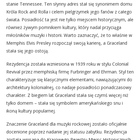
stanie Tennessee. Ten słynny adres stał się synonimem domu
Króla Rock and Rolla i celem pielgrzymek jego fanów z całego
świata. Posiadłość ta jest nie tylko miejscem historycznym, ale
również żywym pomnikiem kultury, który nadal przyciąga
miłośników muzyki i historii. Warto zaznaczyć, że to właśnie w
Memphis Elvis Presley rozpoczął swoją karierę, a Graceland
stała się jego ostoją.
Rezydencja została wzniesiona w 1939 roku w stylu Colonial
Revival przez memphiską firmę Furbringer and Ehrman. Styl ten
charakteryzuje się klasycznymi elementami, nawiązującymi do
architektury kolonialnej, co nadaje posiadłości ponadczasowy
charakter. Z biegiem lat Graceland stała się czymś więcej niż
tylko domem – stała się symbolem amerykańskiego snu i
ikoną kultury popularnej.
Znaczenie Graceland dla muzyki rockowej zostało oficjalnie
docenione poprzez nadanie jej statusu zabytku. Rezydencja
została wpisana do Krajowego Rejestru Miejsc Historycznych