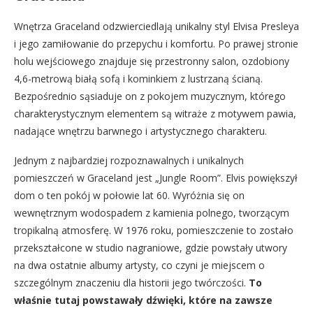
Wnętrza Graceland odzwierciedlają unikalny styl Elvisa Presleya
i jego zamiłowanie do przepychu i komfortu. Po prawej stronie
holu wejściowego znajduje się przestronny salon, ozdobiony
4,6-metrową białą sofą i kominkiem z lustrzaną ścianą.
Bezpośrednio sąsiaduje on z pokojem muzycznym, którego
charakterystycznym elementem są witraże z motywem pawia,
nadające wnętrzu barwnego i artystycznego charakteru.
Jednym z najbardziej rozpoznawalnych i unikalnych
pomieszczeń w Graceland jest „Jungle Room”. Elvis powiększył
dom o ten pokój w połowie lat 60. Wyróżnia się on
wewnętrznym wodospadem z kamienia polnego, tworzącym
tropikalną atmosferę. W 1976 roku, pomieszczenie to zostało
przekształcone w studio nagraniowe, gdzie powstały utwory
na dwa ostatnie albumy artysty, co czyni je miejscem o
szczególnym znaczeniu dla historii jego twórczości.
To
właśnie tutaj powstawały dźwięki, które na zawsze