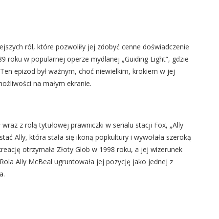
ejszych ról, które pozwoliły jej zdobyć cenne doświadczenie
989 roku w popularnej operze mydlanej „Guiding Light”, gdzie
e. Ten epizod był ważnym, choć niewielkim, krokiem w jej
 możliwości na małym ekranie.
wraz z rolą tytułowej prawniczki w serialu stacji Fox, „Ally
ać Ally, która stała się ikoną popkultury i wywołała szeroką
eację otrzymała Złoty Glob w 1998 roku, a jej wizerunek
ola Ally McBeal ugruntowała jej pozycję jako jednej z
a.