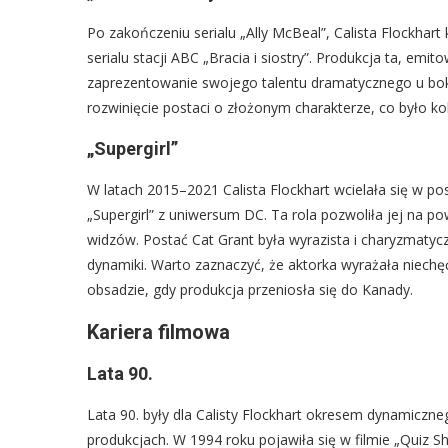
Po zakończeniu serialu „Ally McBeal”, Calista Flockhart 
serialu stacji ABC „Bracia i siostry”. Produkcja ta, em
zaprezentowanie swojego talentu dramatycznego u boku t
rozwinięcie postaci o złożonym charakterze, co było 
„Supergirl”
W latach 2015–2021 Calista Flockhart wcielała się w pos
„Supergirl” z uniwersum DC. Ta rola pozwoliła jej na po
widzów. Postać Cat Grant była wyrazista i charyzmatycz
dynamiki. Warto zaznaczyć, że aktorka wyrażała niechę
obsadzie, gdy produkcja przeniosła się do Kanady.
Kariera filmowa
Lata 90.
Lata 90. były dla Calisty Flockhart okresem dynamiczne
produkcjach. W 1994 roku pojawiła się w filmie „Quiz S