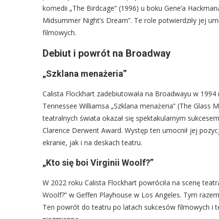
komedii „The Birdcage” (1996) u boku Gene’a Hackmana,
Midsummer Night’s Dream”. Te role potwierdziły jej u
filmowych.
Debiut i powrót na Broadway
„Szklana menażeria”
Calista Flockhart zadebiutowała na Broadwayu w 1994 r
Tennessee Williamsa „Szklana menażeria” (The Glass Me
teatralnych świata okazał się spektakularnym sukcese
Clarence Derwent Award. Występ ten umocnił jej pozycj
ekranie, jak i na deskach teatru.
„Kto się boi Virginii Woolf?”
W 2022 roku Calista Flockhart powróciła na scenę teatra
Woolf?” w Geffen Playhouse w Los Angeles. Tym razem w
Ten powrót do teatru po latach sukcesów filmowych i te