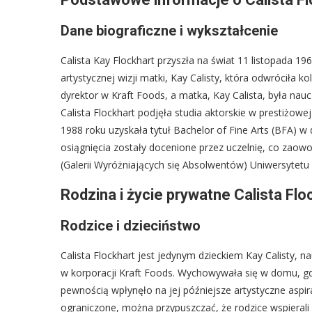
Dane biograficzne i wykształcenie
Calista Kay Flockhart przyszła na świat 11 listopada 1964
artystycznej wizji matki, Kay Calisty, która odwróciła k
dyrektor w Kraft Foods, a matka, Kay Calista, była nauc
Calista Flockhart podjęła studia aktorskie w prestiżow
1988 roku uzyskała tytuł Bachelor of Fine Arts (BFA) w
osiągnięcia zostały docenione przez uczelnię, co zaow
(Galerii Wyróżniających się Absolwentów) Uniwersytetu
Rodzina i życie prywatne Calista Flo
Rodzice i dzieciństwo
Calista Flockhart jest jedynym dzieckiem Kay Calisty, n
w korporacji Kraft Foods. Wychowywała się w domu, gdz
pewnością wpłynęło na jej późniejsze artystyczne aspi
ograniczone, można przypuszczać, że rodzice wspierali j