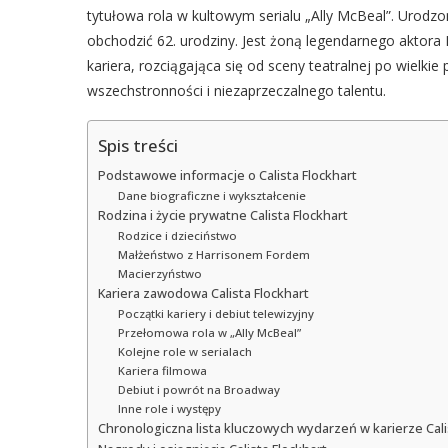
tytułowa rola w kultowym serialu „Ally McBeal”. Urodz
obchodzić 62. urodziny. Jest żoną legendarnego aktora 
kariera, rozciągająca się od sceny teatralnej po wielkie
wszechstronności i niezaprzeczalnego talentu.
Spis treści
Podstawowe informacje o Calista Flockhart
Dane biograficzne i wykształcenie
Rodzina i życie prywatne Calista Flockhart
Rodzice i dzieciństwo
Małżeństwo z Harrisonem Fordem
Macierzyństwo
Kariera zawodowa Calista Flockhart
Początki kariery i debiut telewizyjny
Przełomowa rola w „Ally McBeal”
Kolejne role w serialach
Kariera filmowa
Debiut i powrót na Broadway
Inne role i występy
Chronologiczna lista kluczowych wydarzeń w karierze Cali