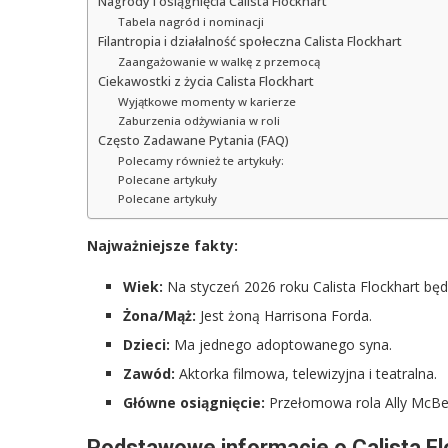
Nagrody i osiągnięcia Calista Flockhart
Tabela nagród i nominacji
Filantropia i działalność społeczna Calista Flockhart
Zaangażowanie w walkę z przemocą
Ciekawostki z życia Calista Flockhart
Wyjątkowe momenty w karierze
Zaburzenia odżywiania w roli
Często Zadawane Pytania (FAQ)
Polecamy również te artykuły:
Polecane artykuły
Polecane artykuły
Najważniejsze fakty:
Wiek:
Na styczeń 2026 roku Calista Flockhart będz
Żona/Mąż:
Jest żoną Harrisona Forda.
Dzieci:
Ma jednego adoptowanego syna.
Zawód:
Aktorka filmowa, telewizyjna i teatralna.
Główne osiągnięcie:
Przełomowa rola Ally McBeal
Podstawowe informacje o Calista Fl