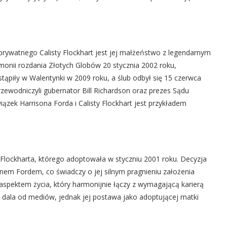
prywatnego Calisty Flockhart jest jej małżeństwo z legendarnym
onii rozdania Złotych Globów 20 stycznia 2002 roku,
ąpiły w Walentynki w 2009 roku, a ślub odbył się 15 czerwca
wodniczyli gubernator Bill Richardson oraz prezes Sądu
zek Harrisona Forda i Calisty Flockhart jest przykładem
Flockharta, którego adoptowała w styczniu 2001 roku. Decyzja
onem Fordem, co świadczy o jej silnym pragnieniu założenia
 aspektem życia, który harmonijnie łączy z wymagającą karierą
 dala od mediów, jednak jej postawa jako adoptującej matki