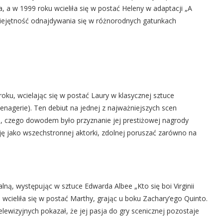
 a w 1999 roku wcieliła się w postać Heleny w adaptacji „A
miejętność odnajdywania się w różnorodnych gatunkach
oku, wcielając się w postać Laury w klasycznej sztuce
nagerie). Ten debiut na jednej z najważniejszych scen
m, czego dowodem było przyznanie jej prestiżowej nagrody
ę jako wszechstronnej aktorki, zdolnej poruszać zarówno na
lną, występując w sztuce Edwarda Albee „Kto się boi Virginii
cieliła się w postać Marthy, grając u boku Zachary’ego Quinto.
lewizyjnych pokazał, że jej pasja do gry scenicznej pozostaje