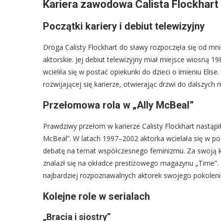
Kariera zawodowa Calista Flockhart
Początki kariery i debiut telewizyjny
Droga Calisty Flockhart do sławy rozpoczęła się od mni
aktorskie. Jej debiut telewizyjny miał miejsce wiosną 1
wcieliła się w postać opiekunki do dzieci o imieniu Elis
rozwijającej się karierze, otwierając drzwi do dalszych
Przełomowa rola w „Ally McBeal”
Prawdziwy przełom w karierze Calisty Flockhart nastąpił 
McBeal”. W latach 1997–2002 aktorka wcielała się w post
debatę na temat współczesnego feminizmu. Za swoją kr
znalazł się na okładce prestiżowego magazynu „Time”. R
najbardziej rozpoznawalnych aktorek swojego pokoleni
Kolejne role w serialach
„Bracia i siostry”