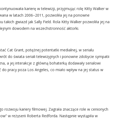
kontynuowała karierę w telewizji, przyjmując rolę Kitty Walker w
itowana w latach 2006–2011, pozwoliła jej na ponowne
akich gwiazd jak Sally Field. Rola Kitty Walker pozwoliła jej na
kolejnym dowodem na wszechstronność aktorki.
tać Cat Grant, potężnej potentatki medialnej, w serialu
wrót do świata seriali telewizyjnych i ponowne zdobycie sympatii
na, a jej interakcje z główną bohaterką dodawały serialowi
ć do pracy poza Los Angeles, co miało wpływ na jej status w
go rozwoju kariery filmowej. Zagrała znaczące role w cenionych
how” w reżyserii Roberta Redforda. Następnie wystąpiła w