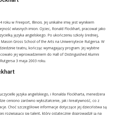
 roku w Freeport, Illinois. Jej unikalne imię jest wynikiem
olejność własnych imion. Ojciec, Ronald Flockhart, pracował jako
zycielką języka angielskiego. Po ukończeniu szkoły średniej,
ej Mason Gross School of the Arts na Uniwersytecie Rutgersa. W
 dziedzinie teatru, kończąc wymagający program. Jej wybitne
ocowało jej wprowadzeniem do Hall of Distinguished Alumni
 Rutgersa 3 maja 2003 roku.
ckhart
auczycielki języka angielskiego, i Ronalda Flockharta, menedżera
ie ceniono zarówno wykształcenie, jak i kreatywność, co z
racje. Choć szczegółowe informacje dotyczące jej dzieciństwa są
ej rozwijający się talent, który ostatecznie doprowadził ją na