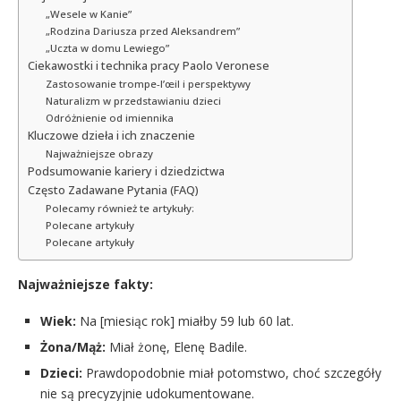
„Wesele w Kanie”
„Rodzina Dariusza przed Aleksandrem”
„Uczta w domu Lewiego”
Ciekawostki i technika pracy Paolo Veronese
Zastosowanie trompe-l’œil i perspektywy
Naturalizm w przedstawianiu dzieci
Odróżnienie od imiennika
Kluczowe dzieła i ich znaczenie
Najważniejsze obrazy
Podsumowanie kariery i dziedzictwa
Często Zadawane Pytania (FAQ)
Polecamy również te artykuły:
Polecane artykuły
Polecane artykuły
Najważniejsze fakty:
Wiek:
Na [miesiąc rok] miałby 59 lub 60 lat.
Żona/Mąż:
Miał żonę, Elenę Badile.
Dzieci:
Prawdopodobnie miał potomstwo, choć szczegóły
nie są precyzyjnie udokumentowane.