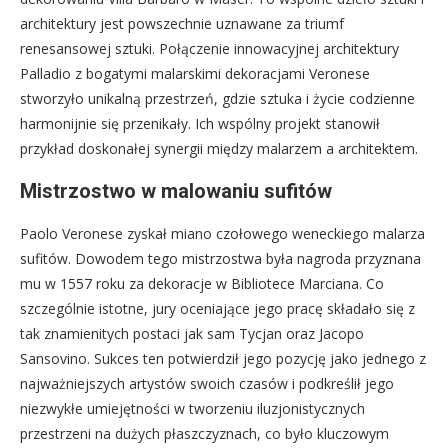
architektury jest powszechnie uznawane za triumf
renesansowej sztuki. Połączenie innowacyjnej architektury
Palladio z bogatymi malarskimi dekoracjami Veronese
stworzyło unikalną przestrzeń, gdzie sztuka i życie codzienne
harmonijnie się przenikały. Ich wspólny projekt stanowił
przykład doskonałej synergii między malarzem a architektem.
Mistrzostwo w malowaniu sufitów
Paolo Veronese zyskał miano czołowego weneckiego malarza
sufitów. Dowodem tego mistrzostwa była nagroda przyznana
mu w 1557 roku za dekoracje w Bibliotece Marciana. Co
szczególnie istotne, jury oceniające jego pracę składało się z
tak znamienitych postaci jak sam Tycjan oraz Jacopo
Sansovino. Sukces ten potwierdził jego pozycję jako jednego z
najważniejszych artystów swoich czasów i podkreślił jego
niezwykłe umiejętności w tworzeniu iluzjonistycznych
przestrzeni na dużych płaszczyznach, co było kluczowym