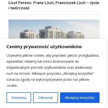
Liszt Ferenc: Franz Liszt, Franciszek Liszt – życie
i twórczość
Cenimy prywatność użytkowników
Używamy plików cookie, aby poprawić jakość przeglądania,
wyświetlać reklamy lub treści dostosowane do
indywidualnych potrzeb użytkowników oraz analizować
ruch na stronie. Kliknięcie przycisku „Akceptuj wszystkie”
Zasady zarządzania nieruchomościami w
oznacza zgodę na wykorzystywanie przez nas plików
nowoczesnych wspólnotach
cookie.
Pedro Pedro Pedro: piosenka, remix, film,
Dostosuj
Odrzucać
Akceptuj wszystko
Raffaella Carrà, Agatino Romero, Jaxomy