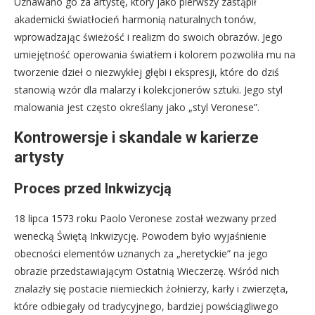
Uznawano go za artystę, który jako pierwszy zastąpił
akademicki światłocień harmonią naturalnych tonów,
wprowadzając świeżość i realizm do swoich obrazów. Jego
umiejętność operowania światłem i kolorem pozwoliła mu na
tworzenie dzieł o niezwykłej głębi i ekspresji, które do dziś
stanowią wzór dla malarzy i kolekcjonerów sztuki. Jego styl
malowania jest często określany jako „styl Veronese”.
Kontrowersje i skandale w karierze
artysty
Proces przed Inkwizycją
18 lipca 1573 roku Paolo Veronese został wezwany przed
wenecką Świętą Inkwizycję. Powodem było wyjaśnienie
obecności elementów uznanych za „heretyckie” na jego
obrazie przedstawiającym Ostatnią Wieczerzę. Wśród nich
znalazły się postacie niemieckich żołnierzy, karły i zwierzęta,
które odbiegały od tradycyjnego, bardziej powściągliwego