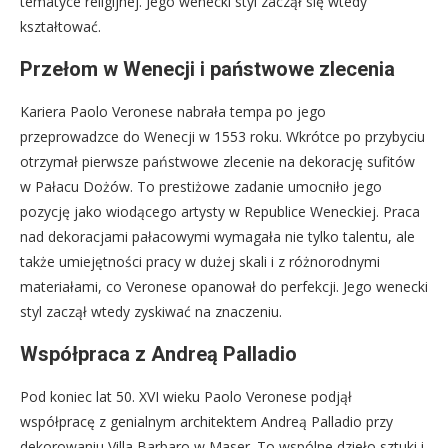
tematyce religijnej. Jego wenecki styl zaczął się wtedy
kształtować.
Przełom w Wenecji i państwowe zlecenia
Kariera Paolo Veronese nabrała tempa po jego
przeprowadzce do Wenecji w 1553 roku. Wkrótce po przybyciu
otrzymał pierwsze państwowe zlecenie na dekorację sufitów
w Pałacu Dożów. To prestiżowe zadanie umocniło jego
pozycję jako wiodącego artysty w Republice Weneckiej. Praca
nad dekoracjami pałacowymi wymagała nie tylko talentu, ale
także umiejętności pracy w dużej skali i z różnorodnymi
materiałami, co Veronese opanował do perfekcji. Jego wenecki
styl zaczął wtedy zyskiwać na znaczeniu.
Współpraca z Andreą Palladio
Pod koniec lat 50. XVI wieku Paolo Veronese podjął
współpracę z genialnym architektem Andreą Palladio przy
dekorowaniu Villa Barbaro w Maser. To wspólne dzieło sztuki i