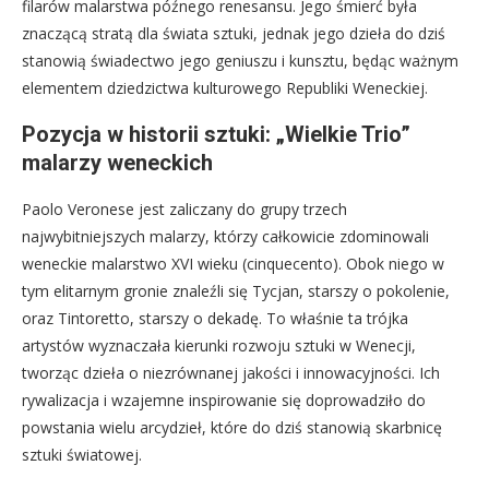
filarów malarstwa późnego renesansu. Jego śmierć była
znaczącą stratą dla świata sztuki, jednak jego dzieła do dziś
stanowią świadectwo jego geniuszu i kunsztu, będąc ważnym
elementem dziedzictwa kulturowego Republiki Weneckiej.
Pozycja w historii sztuki: „Wielkie Trio”
malarzy weneckich
Paolo Veronese jest zaliczany do grupy trzech
najwybitniejszych malarzy, którzy całkowicie zdominowali
weneckie malarstwo XVI wieku (cinquecento). Obok niego w
tym elitarnym gronie znaleźli się Tycjan, starszy o pokolenie,
oraz Tintoretto, starszy o dekadę. To właśnie ta trójka
artystów wyznaczała kierunki rozwoju sztuki w Wenecji,
tworząc dzieła o niezrównanej jakości i innowacyjności. Ich
rywalizacja i wzajemne inspirowanie się doprowadziło do
powstania wielu arcydzieł, które do dziś stanowią skarbnicę
sztuki światowej.