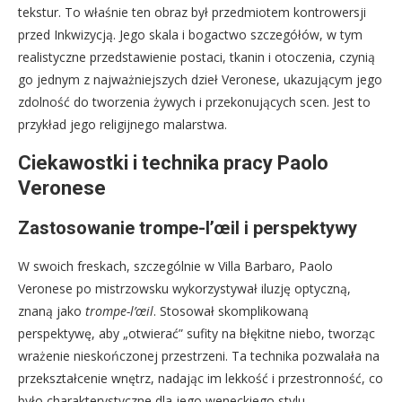
tekstur. To właśnie ten obraz był przedmiotem kontrowersji
przed Inkwizycją. Jego skala i bogactwo szczegółów, w tym
realistyczne przedstawienie postaci, tkanin i otoczenia, czynią
go jednym z najważniejszych dzieł Veronese, ukazującym jego
zdolność do tworzenia żywych i przekonujących scen. Jest to
przykład jego religijnego malarstwa.
Ciekawostki i technika pracy Paolo
Veronese
Zastosowanie trompe-l’œil i perspektywy
W swoich freskach, szczególnie w Villa Barbaro, Paolo
Veronese po mistrzowsku wykorzystywał iluzję optyczną,
znaną jako
trompe-l’œil
. Stosował skomplikowaną
perspektywę, aby „otwierać” sufity na błękitne niebo, tworząc
wrażenie nieskończonej przestrzeni. Ta technika pozwalała na
przekształcenie wnętrz, nadając im lekkość i przestronność, co
było charakterystyczne dla jego weneckiego stylu