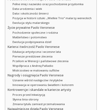
Pełne imię i nazwisko oraz pochodzenie przydomka
Data urodzenia i wiek
Data i okoliczności śmierci
Pozycja w historii sztuki: „Wielkie Trio” malarzy weneckich
Ewolucja stylu malarskiego
Życie prywatne Paolo Veronese
Pochodzenie społeczne i rodzina
Małżeństwo i potomstwo
Ewolucja podpisywania dzieł
Kariera i twórczość Paolo Veronese
Edukacja artystyczna i wczesne lata
Pierwsze prestiżowe zlecenia
Przełom w Wenecji i państwowe zlecenia
Współpraca z Andreą Palladio
Mistrzostwo w malowaniu sufitów
Nagrody i osiągnięcia Paolo Veronese
Uznanie wśród następców i krytyków
Innowacja w operowaniu światłem i kolorem
Kontrowersje i skandale w karierze artysty
Proces przed Inkwizycją
Słynna linia obrony
Zmiana tytułu zamiast przemalowania
Najważniejsze dzieła Paolo Veronese