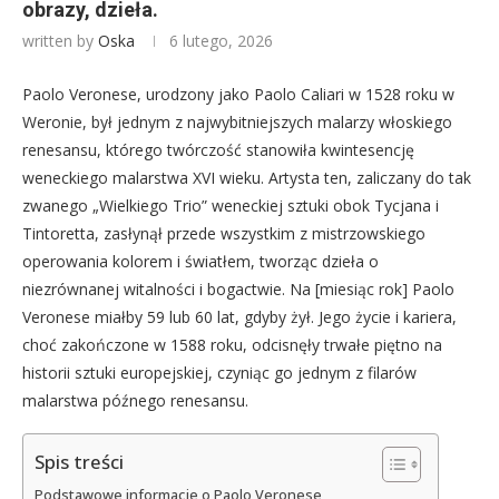
obrazy, dzieła.
written by
Oska
6 lutego, 2026
Paolo Veronese, urodzony jako Paolo Caliari w 1528 roku w
Weronie, był jednym z najwybitniejszych malarzy włoskiego
renesansu, którego twórczość stanowiła kwintesencję
weneckiego malarstwa XVI wieku. Artysta ten, zaliczany do tak
zwanego „Wielkiego Trio” weneckiej sztuki obok Tycjana i
Tintoretta, zasłynął przede wszystkim z mistrzowskiego
operowania kolorem i światłem, tworząc dzieła o
niezrównanej witalności i bogactwie. Na [miesiąc rok] Paolo
Veronese miałby 59 lub 60 lat, gdyby żył. Jego życie i kariera,
choć zakończone w 1588 roku, odcisnęły trwałe piętno na
historii sztuki europejskiej, czyniąc go jednym z filarów
malarstwa późnego renesansu.
Spis treści
Podstawowe informacje o Paolo Veronese