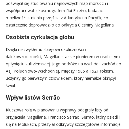
poświęcił się studiowaniu najnowszych map morskich i
współpracował z kosmografem Rui Faleiro, badając
możliwość istnienia przejścia z Atlantyku na Pacyfik, co
ostatecznie doprowadziło do odkrycia Cieśniny Magellana.
Osobista cyrkulacja globu
Dzięki niezwykłemu zbiegowi okoliczności i
dalekowzroczności, Magellan stał się pionierem w osobistym
opłynięciu kuli ziemskiej. Jego podróże na wschód i zachód do
Azji Południowo-Wschodniej, między 1505 a 1521 rokiem,
uczyniły go pierwszym człowiekiem, który niemalże okrążył
świat.
Wpływ listów Serrão
Kluczową rolę w planowaniu wyprawy odegrały listy od
przyjaciela Magellana, Francisco Serrão. Serrão, który osiedlił
się na Molukach, przesyłał odkrywcy szczegółowe informacje