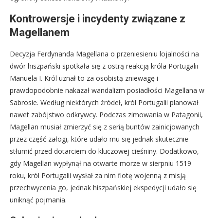
Kontrowersje i incydenty związane z
Magellanem
Decyzja Ferdynanda Magellana o przeniesieniu lojalności na
dwór hiszpański spotkała się z ostrą reakcją króla Portugalii
Manuela I. Król uznał to za osobistą zniewagę i
prawdopodobnie nakazał wandalizm posiadłości Magellana w
Sabrosie. Według niektórych źródeł, król Portugalii planował
nawet zabójstwo odkrywcy. Podczas zimowania w Patagonii,
Magellan musiał zmierzyć się z serią buntów zainicjowanych
przez część załogi, które udało mu się jednak skutecznie
stłumić przed dotarciem do kluczowej cieśniny. Dodatkowo,
gdy Magellan wypłynął na otwarte morze w sierpniu 1519
roku, król Portugalii wysłał za nim flotę wojenną z misją
przechwycenia go, jednak hiszpańskiej ekspedycji udało się
uniknąć pojmania.