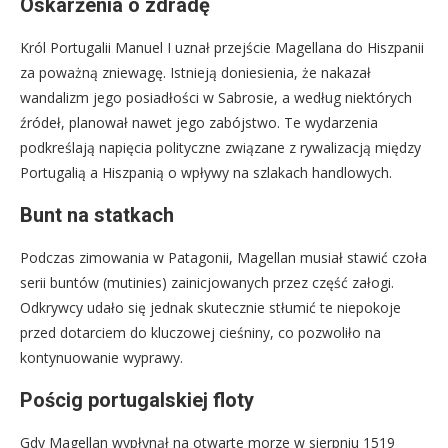
Oskarżenia o zdradę
Król Portugalii Manuel I uznał przejście Magellana do Hiszpanii
za poważną zniewagę. Istnieją doniesienia, że nakazał
wandalizm jego posiadłości w Sabrosie, a według niektórych
źródeł, planował nawet jego zabójstwo. Te wydarzenia
podkreślają napięcia polityczne związane z rywalizacją między
Portugalią a Hiszpanią o wpływy na szlakach handlowych.
Bunt na statkach
Podczas zimowania w Patagonii, Magellan musiał stawić czoła
serii buntów (mutinies) zainicjowanych przez część załogi.
Odkrywcy udało się jednak skutecznie stłumić te niepokoje
przed dotarciem do kluczowej cieśniny, co pozwoliło na
kontynuowanie wyprawy.
Pościg portugalskiej floty
Gdy Magellan wypłynął na otwarte morze w sierpniu 1519