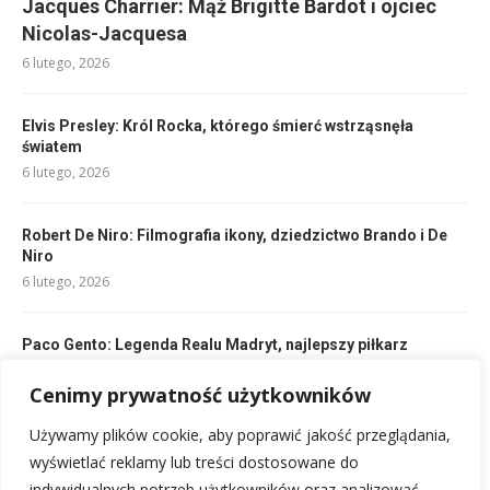
Jacques Charrier: Mąż Brigitte Bardot i ojciec
Nicolas-Jacquesa
6 lutego, 2026
Elvis Presley: Król Rocka, którego śmierć wstrząsnęła
światem
6 lutego, 2026
Robert De Niro: Filmografia ikony, dziedzictwo Brando i De
Niro
6 lutego, 2026
Paco Gento: Legenda Realu Madryt, najlepszy piłkarz
Pucharów Europy
6 lutego, 2026
Cenimy prywatność użytkowników
Używamy plików cookie, aby poprawić jakość przeglądania,
Mary: Życie Marii – biografia, dokonania, dziedzictwo
wyświetlać reklamy lub treści dostosowane do
6 lutego, 2026
indywidualnych potrzeb użytkowników oraz analizować