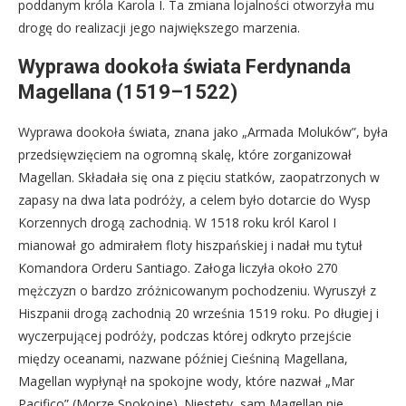
poddanym króla Karola I. Ta zmiana lojalności otworzyła mu
drogę do realizacji jego największego marzenia.
Wyprawa dookoła świata Ferdynanda
Magellana (1519–1522)
Wyprawa dookoła świata, znana jako „Armada Moluków”, była
przedsięwzięciem na ogromną skalę, które zorganizował
Magellan. Składała się ona z pięciu statków, zaopatrzonych w
zapasy na dwa lata podróży, a celem było dotarcie do Wysp
Korzennych drogą zachodnią. W 1518 roku król Karol I
mianował go admirałem floty hiszpańskiej i nadał mu tytuł
Komandora Orderu Santiago. Załoga liczyła około 270
mężczyzn o bardzo zróżnicowanym pochodzeniu. Wyruszył z
Hiszpanii drogą zachodnią 20 września 1519 roku. Po długiej i
wyczerpującej podróży, podczas której odkryto przejście
między oceanami, nazwane później Cieśniną Magellana,
Magellan wypłynął na spokojne wody, które nazwał „Mar
Pacifico” (Morze Spokojne). Niestety, sam Magellan nie