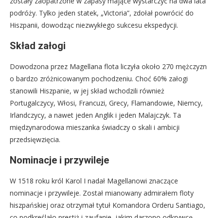
zostały zaopatrzone w zapasy mające wystarczyć na dwa lata
podróży. Tylko jeden statek, „Victoria”, zdołał powrócić do
Hiszpanii, dowodząc niezwykłego sukcesu ekspedycji.
Skład załogi
Dowodzona przez Magellana flota liczyła około 270 mężczyzn
o bardzo zróżnicowanym pochodzeniu. Choć 60% załogi
stanowili Hiszpanie, w jej skład wchodzili również
Portugalczycy, Włosi, Francuzi, Grecy, Flamandowie, Niemcy,
Irlandczycy, a nawet jeden Anglik i jeden Malajczyk. Ta
międzynarodowa mieszanka świadczy o skali i ambicji
przedsięwzięcia.
Nominacje i przywileje
W 1518 roku król Karol I nadał Magellanowi znaczące
nominacje i przywileje. Został mianowany admirałem floty
hiszpańskiej oraz otrzymał tytuł Komandora Orderu Santiago,
co podkreślało prestiż i zaufanie, jakim darzono odkrywcę.