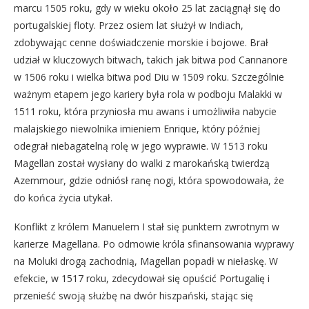
marcu 1505 roku, gdy w wieku około 25 lat zaciągnął się do
portugalskiej floty. Przez osiem lat służył w Indiach,
zdobywając cenne doświadczenie morskie i bojowe. Brał
udział w kluczowych bitwach, takich jak bitwa pod Cannanore
w 1506 roku i wielka bitwa pod Diu w 1509 roku. Szczególnie
ważnym etapem jego kariery była rola w podboju Malakki w
1511 roku, która przyniosła mu awans i umożliwiła nabycie
malajskiego niewolnika imieniem Enrique, który później
odegrał niebagatelną rolę w jego wyprawie. W 1513 roku
Magellan został wysłany do walki z marokańską twierdzą
Azemmour, gdzie odniósł ranę nogi, która spowodowała, że
do końca życia utykał.
Konflikt z królem Manuelem I stał się punktem zwrotnym w
karierze Magellana. Po odmowie króla sfinansowania wyprawy
na Moluki drogą zachodnią, Magellan popadł w niełaskę. W
efekcie, w 1517 roku, zdecydował się opuścić Portugalię i
przenieść swoją służbę na dwór hiszpański, stając się