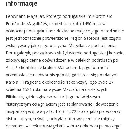
informacje
Ferdynand Magellan, którego portugalskie imię brzmiało
Fernão de Magalhães, urodził się około 1480 roku w
północnej Portugalii. Choć dokładne miejsce jego narodzin nie
jest jednoznacznie potwierdzone, region Sabrosa jest często
wskazywany jako jego ojczyzna. Magellan, z pochodzenia
Portugalczyk, początkowo służył wiernie portugalskiej koronie,
zdobywając cenne doświadczenie w dalekich podróżach po
Azji. Po konflikcie z królem Manuelem I, jego lojalność
przeniosła się na dwór hiszpański, gdzie stał się poddanym
Karola I. Tragiczne okoliczności zakończyły jego życie 27
kwietnia 1521 roku na wyspie Mactan, na dzisiejszych
Filipinach, gdzie zginął w walce. Jego największym
historycznym osiągnięciem jest zaplanowanie i dowodzenie
hiszpańską wyprawą z lat 1519–1522, która jako pierwsza w
historii opłynęła świat, odkryła kluczowe przejście między
oceanami – Cieśninę Magellana – oraz dokonała pierwszego